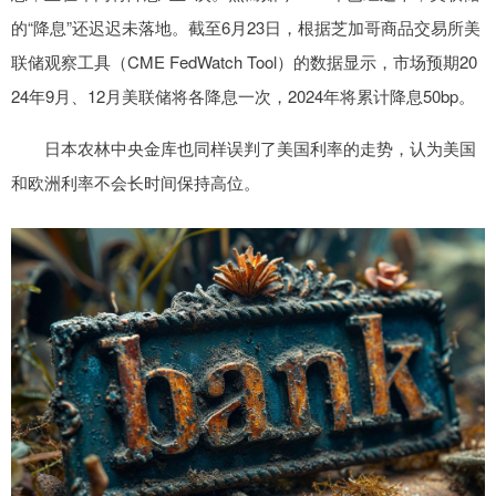
的“降息”还迟迟未落地。截至6月23日，根据芝加哥商品交易所美
联储观察工具（CME FedWatch Tool）的数据显示，市场预期20
24年9月、12月美联储将各降息一次，2024年将累计降息50bp。
日本农林中央金库也同样误判了美国利率的走势，认为美国
和欧洲利率不会长时间保持高位。