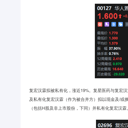
复宏汉霖拟被私有化，涨近19%。复星医药与复宏
及私有化复宏汉霖（作为被合并方）拟以现金及/或
（包括H股及非上市股份，下同）并私有化复宏汉霖