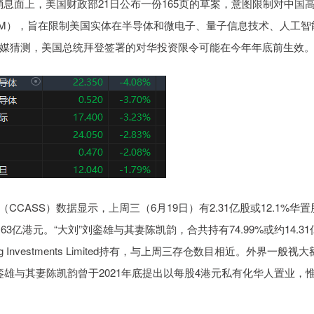
面上，美国财政部21日公布一份165页的草案，意图限制对中国
RM），旨在限制美国实体在半导体和微电子、量子信息技术、人工智
媒猜测，美国总统拜登签署的对华投资限令可能在今年年底前生效
ASS）数据显示，上周三（6月19日）有2.31亿股或12.1%华置
63亿港元。“大刘”刘銮雄与其妻陈凯韵，合共持有74.99%或约14.31
ung Investments Limited持有，与上周三存仓数目相近。外界一般视大
銮雄与其妻陈凯韵曾于2021年底提出以每股4港元私有化华人置业，