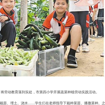
，将劳动教育落到实处，市第四小学开展蔬菜种植劳动实践活动。
栽苗、埋土、浇水……学生们在老师指导下栽种菜苗、播撒菜种。