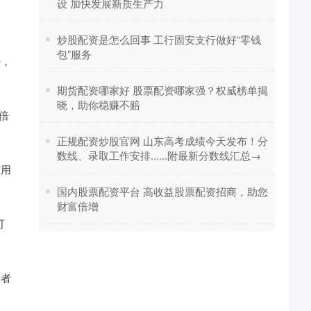
设 加快发展新质生产力
​炒股配资是怎么回事 工行固安支行做好“零钱
包”服务
杆，
​期货配资哪家好 股票配资哪家强？权威榜单揭
晓，助你稳赚不赔
倍
​正规配资炒股官网 山东高考成绩今天发布！分
数线、录取工作安排......附最新分数线汇总→
信用
​国内股票配资平台 高收益股票配资招商，助您
财富倍增
可
资者